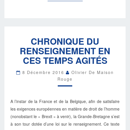
LA
SUITE
CHRONIQUE
CHRONIQUE DU
DU
RENSEIGNEMENT
RENSEIGNEMENT EN
EN
CES
CES TEMPS AGITÉS
TEMPS
AGITÉS
8 Décembre 2016
Olivier De Maison
Rouge
A l’instar de la France et de la Belgique, afin de satisfaire
les exigences européennes en matière de droit de l’homme
(nonobstant le « Brexit » à venir), la Grande-Bretagne s’est
à son tour dotée d’une loi sur le renseignement. Ce texte