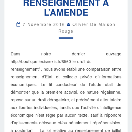
RENSEIGNEMENT À
SUR
L’AMENDE
LE
RENSEIGNEMENT
À
7 Novembre 2016
Olivier De Maison
L’AMENDE
Rouge
Dans notre dernier ouvrage
http://boutique.lexisnexis.fr/6560-le-droit-du-
renseignement/ , nous avons établi une comparaison entre
renseignement d’Etat et collecte privée d’informations
économiques. Le fil conducteur de l’étude était de
démontrer que la première activité, de nature régalienne,
repose sur un droit dérogatoire, et précisément attentatoire
aux libertés individuelles, tandis que l’activité d’intelligence
économique n’est régie par aucun texte, sauf à répondre
d’agissements déloyaux et/ou pénalement répréhensibles,
à posteriori. La loi relative au renseignement de juillet