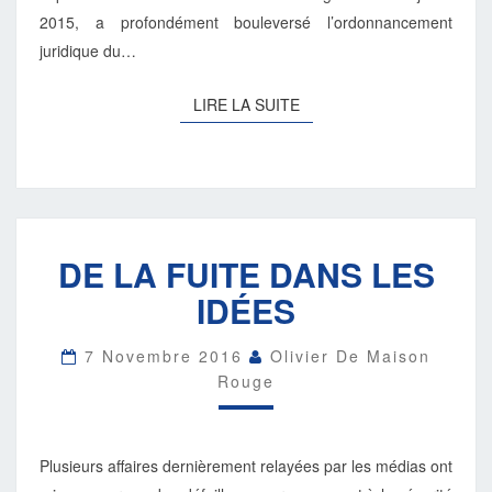
2015, a profondément bouleversé l’ordonnancement
juridique du…
LIRE
LIRE LA SUITE
LA
SUITE
DE
DE LA FUITE DANS LES
LA
FUITE
IDÉES
DANS
LES
IDÉES
7 Novembre 2016
Olivier De Maison
Rouge
Plusieurs affaires dernièrement relayées par les médias ont