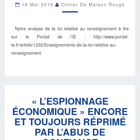
18 Mai 2015
Olivier De Maison Rouge
Notre analyse de la loi relative au renseignement à lire
sur le Portail de l’IE : http://www.portail-
ie.fr/article/1232/Enseignements-de-la-loi-relative-au-
renseignement
«
« L’ESPIONNAGE
L’ESPIONNAGE
ÉCONOMIQUE
ÉCONOMIQUE » ENCORE
»
ENCORE
ET TOUJOURS RÉPRIMÉ
ET
PAR L’ABUS DE
TOUJOURS
RÉPRIMÉ