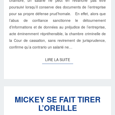
chambre, un salarié ne peut en revanche pas être
poursuivi lorsqu’il conserve des documents de l’entreprise
pour sa propre défense prud’homale. En effet, alors que
l’abus de confiance sanctionne le détournement
d’informations et de données au préjudice de l’entreprise,
acte éminemment répréhensible, la chambre criminelle de
la Cour de cassation, sans revirement de jurisprudence,
confirme qu’a contrario un salarié ne…
LIRE
LIRE LA SUITE
LA
SUITE
MICKEY
MICKEY SE FAIT TIRER
SE
FAIT
L’OREILLE
TIRER
L’OREILLE