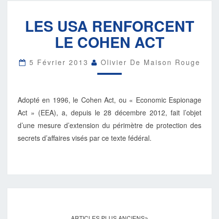
LES
LES USA RENFORCENT
USA
RENFORCENT
LE COHEN ACT
LE
COHEN
ACT
5 Février 2013
Olivier De Maison Rouge
Adopté en 1996, le Cohen Act, ou « Economic Espionage
Act » (EEA), a, depuis le 28 décembre 2012, fait l’objet
d’une mesure d’extension du périmètre de protection des
secrets d’affaires visés par ce texte fédéral.
Navigation
au
ARTICLES PLUS ANCIENS