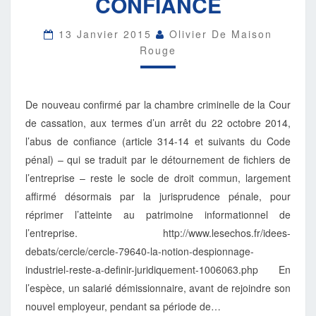
CONFIANCE
PAR
L’ABUS
DE
13 Janvier 2015
Olivier De Maison
CONFIANCE
Rouge
De nouveau confirmé par la chambre criminelle de la Cour
de cassation, aux termes d’un arrêt du 22 octobre 2014,
l’abus de confiance (article 314-14 et suivants du Code
pénal) – qui se traduit par le détournement de fichiers de
l’entreprise – reste le socle de droit commun, largement
affirmé désormais par la jurisprudence pénale, pour
réprimer l’atteinte au patrimoine informationnel de
l’entreprise. http://www.lesechos.fr/idees-
debats/cercle/cercle-79640-la-notion-despionnage-
industriel-reste-a-definir-juridiquement-1006063.php En
l’espèce, un salarié démissionnaire, avant de rejoindre son
nouvel employeur, pendant sa période de…