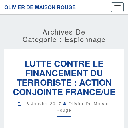
OLIVIER DE MAISON ROUGE
Toggl
navig
Archives De
Catégorie :
Espionnage
LUTTE
LUTTE CONTRE LE
CONTRE
LE
FINANCEMENT DU
FINANCEMENT
DU
TERRORISTE : ACTION
TERRORISTE
CONJOINTE FRANCE/UE
:
ACTION
CONJOINTE
13 Janvier 2017
Olivier De Maison
FRANCE/UE
Rouge