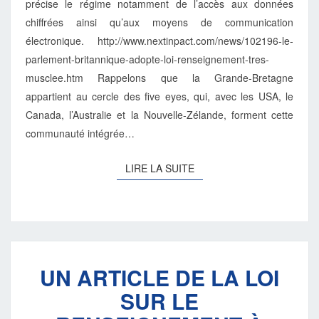
précise le régime notamment de l’accès aux données
chiffrées ainsi qu’aux moyens de communication
électronique. http://www.nextinpact.com/news/102196-le-
parlement-britannique-adopte-loi-renseignement-tres-
musclee.htm Rappelons que la Grande-Bretagne
appartient au cercle des five eyes, qui, avec les USA, le
Canada, l’Australie et la Nouvelle-Zélande, forment cette
communauté intégrée…
LIRE
LIRE LA SUITE
LA
SUITE
UN
UN ARTICLE DE LA LOI
ARTICLE
DE
SUR LE
LA
LOI