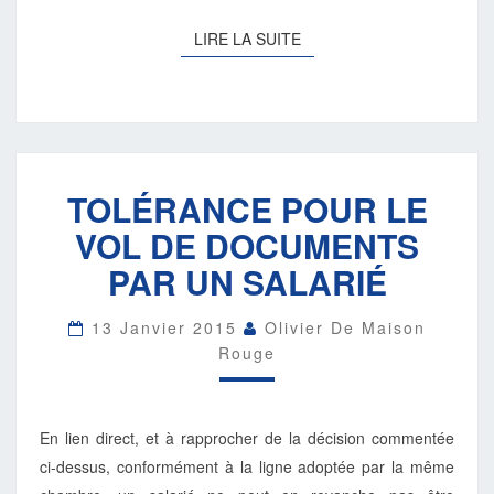
LIRE
LIRE LA SUITE
LA
SUITE
TOLÉRANCE
TOLÉRANCE POUR LE
POUR
LE
VOL DE DOCUMENTS
VOL
DE
PAR UN SALARIÉ
DOCUMENTS
PAR
13 Janvier 2015
Olivier De Maison
UN
Rouge
SALARIÉ
En lien direct, et à rapprocher de la décision commentée
ci-dessus, conformément à la ligne adoptée par la même