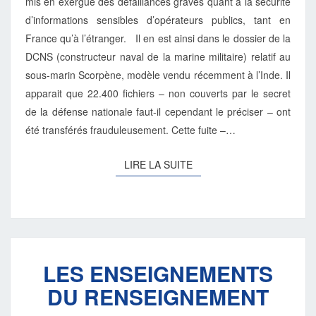
mis en exergue des défaillances graves quant à la sécurité
d’informations sensibles d’opérateurs publics, tant en
France qu’à l’étranger. Il en est ainsi dans le dossier de la
DCNS (constructeur naval de la marine militaire) relatif au
sous-marin Scorpène, modèle vendu récemment à l’Inde. Il
apparait que 22.400 fichiers – non couverts par le secret
de la défense nationale faut-il cependant le préciser – ont
été transférés frauduleusement. Cette fuite –…
LIRE
LIRE LA SUITE
LA
SUITE
LES
LES ENSEIGNEMENTS
ENSEIGNEMENTS
DU
DU RENSEIGNEMENT
RENSEIGNEMENT