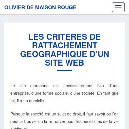
OLIVIER DE MAISON ROUGE
Toggl
navig
LES
LES CRITERES DE
CRITERES
DE
RATTACHEMENT
RATTACHEMENT
GEOGRAPHIQUE D’UN
GEOGRAPHIQUE
D’UN
SITE WEB
SITE
WEB
Le site marchand est nécessairement issu d’une
entreprise, d’une forme sociale, d’une société. En tant que
tel, il a un domicile.
Puisque la société est un sujet de droit, il faut savoir ou l’on
peut la trouver ou la retrouver pour les nécessités de la vie
juridique
1
.