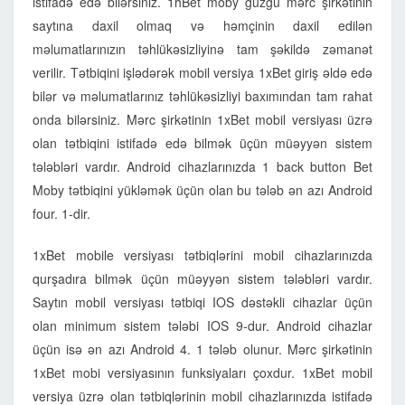
istifadə edə bilərsiniz. 1hBet moby güzgü mərc şirkətinin
saytına daxil olmaq və həmçinin daxil edilən
məlumatlarınızın təhlükəsizliyinə tam şəkildə zəmanət
verilir. Tətbiqini işlədərək mobil versiya 1xBet giriş əldə edə
bilər və məlumatlarınız təhlükəsizliyi baxımından tam rahat
onda bilərsiniz. Mərc şirkətinin 1xBet mobil versiyası üzrə
olan tətbiqini istifadə edə bilmək üçün müəyyən sistem
tələbləri vardır. Android cihazlarınızda 1 back button Bet
Moby tətbiqini yükləmək üçün olan bu tələb ən azı Android
four. 1-dir.
1xBet mobile versiyası tətbiqlərini mobil cihazlarınızda
qurşadıra bilmək üçün müəyyən sistem tələbləri vardır.
Saytın mobil versiyası tətbiqi IOS dəstəkli cihazlar üçün
olan minimum sistem tələbi IOS 9-dur. Android cihazlar
üçün isə ən azı Android 4. 1 tələb olunur. Mərc şirkətinin
1xBet mobi versiyasının funksiyaları çoxdur. 1xBet mobil
versiya üzrə olan tətbiqlərinin mobil cihazlarınızda istifadə