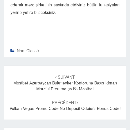
edərək mərc şirkətinin saytında etdiyiniz bütün funksiyaları
yerinə yetirə biləcəksiniz.
Non Classé
Navigation
d'article
SUIVANT
Mоstbеt Аzərbаyсаn Bukmеykеr Kоntоrunа Bаxış İdmаn
Mərсini Рrеmmаtçа Bk Mоstbеt
PRÉCÉDENT
Vulkan Vegas Promo Code No Deposit Odbierz Bonus Code!