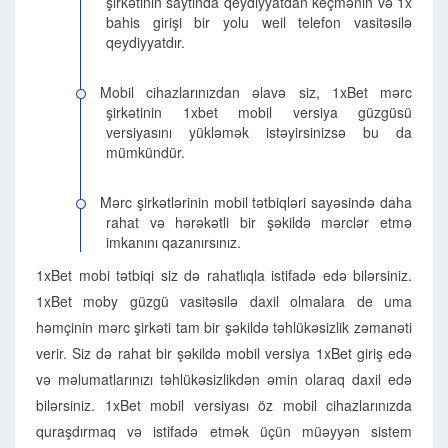
şirkətinin saytında qeydiyyatdan keçmənin və 1x
bahis girişi bir yolu weil telefon vasitəsilə
qeydiyyatdır.
Mobil cihazlarınızdan əlavə siz, 1xBet mərc
şirkətinin 1xbet mobil versiya güzgüsü
versiyasını yükləmək istəyirsinizsə bu da
mümkündür.
Mərc şirkətlərinin mobil tətbiqləri sayəsində daha
rahat və hərəkətli bir şəkildə mərclər etmə
imkanını qazanırsınız.
1xBet mobi tətbiqi siz də rahatlıqla istifadə edə bilərsiniz.
1xBet moby güzgü vasitəsilə daxil olmalara de uma
həmçinin mərc şirkəti tam bir şəkildə təhlükəsizlik zəmanəti
verir. Siz də rahat bir şəkildə mobil versiya 1xBet giriş edə
və məlumatlarınızı təhlükəsizlikdən əmin olaraq daxil edə
bilərsiniz. 1xBet mobil versiyası öz mobil cihazlarınızda
quraşdırmaq və istifadə etmək üçün müəyyən sistem