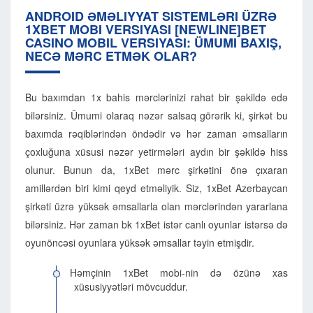
ANDROID ƏMƏLIYYAT SISTEMLƏRI ÜZRƏ
1XBET MOBI VERSIYASI [NEWLINE]BET
CASINO MOBIL VERSIYASI: ÜMUMI BAXIŞ,
NECƏ MƏRC ETMƏK OLAR?
Bu baxımdan 1x bahis mərclərinizi rahat bir şəkildə edə
bilərsiniz. Ümumi olaraq nəzər salsaq görərik ki, şirkət bu
baxımda rəqiblərindən öndədir və hər zaman əmsalların
çoxluğuna xüsusi nəzər yetirmələri aydın bir şəkildə hiss
olunur. Bunun da, 1xBet mərc şirkətini önə çıxaran
amillərdən biri kimi qeyd etməliyik. Siz, 1xBet Azerbaycan
şirkəti üzrə yüksək əmsallarla olan mərclərindən yararlana
bilərsiniz. Hər zaman bk 1xBet istər canlı oyunlar istərsə də
oyunöncəsi oyunlara yüksək əmsallar təyin etmişdir.
Həmçinin 1xBet mobi-nin də özünə xas
xüsusiyyətləri mövcuddur.