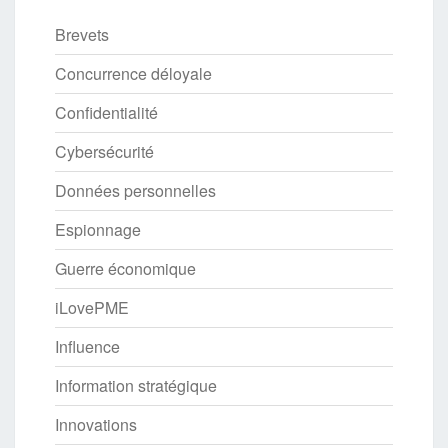
Brevets
Concurrence déloyale
Confidentialité
Cybersécurité
Données personnelles
Espionnage
Guerre économique
iLovePME
Influence
Information stratégique
Innovations