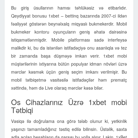
Bu giriş üsullarının hamısı təhlükəsiz və etibarlıdır.
Qeydiyyat bonusu 1xbet – bettinq bazarında 2007-ci ildən
fəaliyyət göstərən beynəlxalq miqyaslı bukmekerdir. Mobil
bukmeker kontoru oyunçuların geniş əhatə dairəsinə
istiqamətlənmişdir. Mobile platforması sadə interfeysə
malikdir ki, bu da istənilən istifadəçiyə onu asanlıqla və tez
bir zamanda başa düşməyə imkan verir. 1xbet mobi
müştərilərinin ixtiyarına bütün populyar idman növləri üzrə
mərclər kəsmək üçün geniş seçim imkanı verilmişir. Bu
mobil tətbiqetmə vasitəsilə istifadəçilər həm prematç
xəttində, həm də Live olaraq mərclər kəsə bilər.
Os Cihazlarınız Üzrə 1xbet mobi
Tətbiqi
Vəsiqə ilə doğrulama ona görə tələb olunur ki, yetkinlik
yaşınızı tamamladığınız təstiq edilə bilinsin. Üstəlik, saxta
adla açılan hesabların da qarşısı bu yolla alınır. Lakin, 1xBet