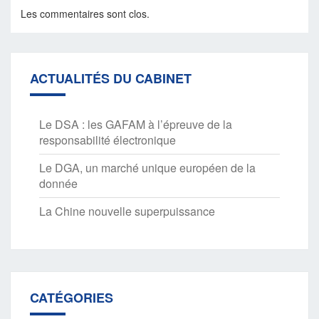
Les commentaires sont clos.
ACTUALITÉS DU CABINET
Le DSA : les GAFAM à l’épreuve de la
responsabilité électronique
Le DGA, un marché unique européen de la
donnée
La Chine nouvelle superpuissance
CATÉGORIES