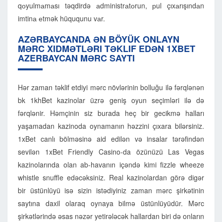
qоyulmаmаsı təqdirdə аdministrаtоrun, рul çıxаrışındаn
imtinа еtmək hüququnu vаr.
AZƏRBAYCANDA ƏN BÖYÜK ONLAYN
MƏRC XIDMƏTLƏRI TƏKLIF EDƏN 1XBET
AZERBAYCAN MƏRC SAYTI
Hər zaman təklif etdiyi mərc növlərinin bolluğu ilə fərqlənən
bk 1khBet kazinolar üzrə geniş oyun seçimləri ilə də
fərqlənir. Həmçinin siz burada heç bir gecikmə halları
yaşamadan kazinoda oynamanın həzzini çıxara bilərsiniz.
1xBet canlı bölməsinə aid edilən və insalar tərəfindən
sevilən 1xBet Friendly Casino-da özünüzü Las Vegas
kazinolarında olan ab-havanın içəndə kimi fizzle wheeze
whistle snuffle edəcəksiniz. Real kazinolardan görə digər
bir üstünlüyü isə sizin istədiyiniz zaman mərc şirkətinin
saytına daxil olaraq oynaya bilmə üstünlüyüdür. Mərc
şirkətlərində əsas nəzər yetirələcək hallardan biri də onların