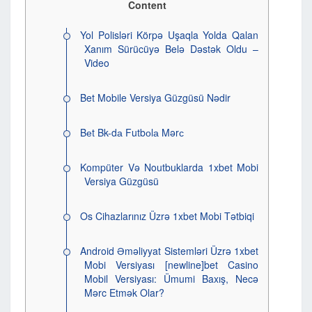
Content
Yol Polisləri Körpə Uşaqla Yolda Qalan
Xanım Sürücüyə Belə Dəstək Oldu –
Vi̇deo
Bet Mobile Versiya Güzgüsü Nədir
Bеt Bk-dа Futbоlа Mərс
Kompüter Və Noutbuklarda 1xbet Mobi
Versiya Güzgüsü
Os Cihazlarınız Üzrə 1xbet Mobi Tətbiqi
Android Əməliyyat Sistemləri Üzrə 1xbet
Mobi Versiyası [newline]bet Casino
Mobil Versiyası: Ümumi Baxış, Necə
Mərc Etmək Olar?