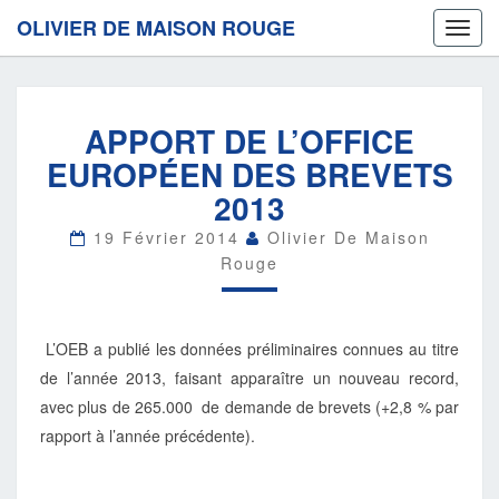
OLIVIER DE MAISON ROUGE
Toggl
navig
APPORT
APPORT DE L’OFFICE
DE
L’OFFICE
EUROPÉEN DES BREVETS
EUROPÉEN
2013
DES
BREVETS
19 Février 2014
Olivier De Maison
2013
Rouge
L’OEB a publié les données préliminaires connues au titre
de l’année 2013, faisant apparaître un nouveau record,
avec plus de 265.000 de demande de brevets (+2,8 % par
rapport à l’année précédente).