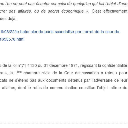
ue l’on ne peut pas écouter est celui de quelqu’un qui fait l’objet d’une
ecret des affaires, ou de secret économique
». C’est effectivement
nées déjà.
016/03/22/le-batonnier-de-paris-scandalise-par-l-arret-de-la-cour-de-
_1653578.html
6-5 de la loi n°71-1130 du 31 décembre 1971, régissant la confidentialité
ère
ats, la 1
chambre civile de la Cour de cassation a retenu pour
ocats ne s’étend pas aux documents détenus par l’adversaire de leur
s affaires, dont le refus de communication constitue l’objet même du