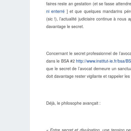
faires reste an gestation (et se fasse attendre
ni enterré
] et que quelques mandarins péror
(sic !), l’actualité judiciaire continue à nou
davantage le secret.
Concernant le secret professionnel de l’avoc
dans le BSA #2
http://www.institut-ie.fr/bsa
que le secret de l’avocat demeure un sanctuair
doit davantage rester vigilante et rappeler le
Déjà, le philosophe avançait :
«
Entre secret et divulgation, une tension 