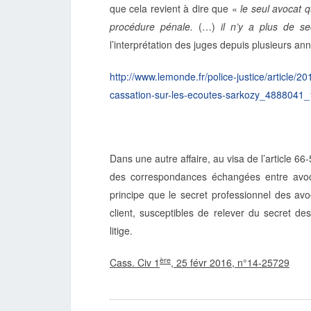
que cela revient à dire que «
le seul avocat q
procédure pénale.
(…)
il n’y a plus de s
l’interprétation des juges depuis plusieurs an
http://www.lemonde.fr/police-justice/article/2
cassation-sur-les-ecoutes-sarkozy_4888041
Dans une autre affaire, au visa de l’article 6
des correspondances échangées entre avoc
principe que le secret professionnel des av
client, susceptibles de relever du secret de
litige.
ère
Cass. Civ 1
, 25 févr 2016, n°14-25729