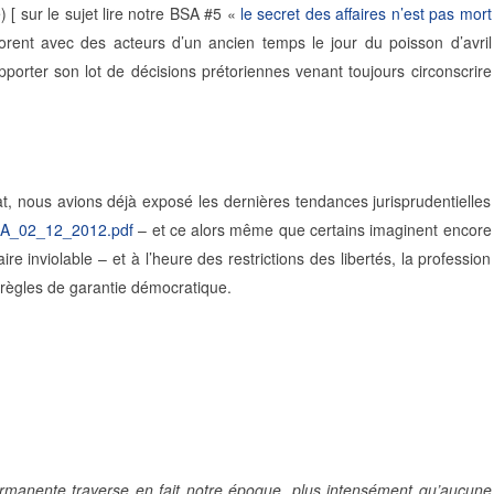
) [ sur le sujet lire notre BSA #5 «
le secret des affaires n’est pas mort
ent avec des acteurs d’un ancien temps le jour du poisson d’avril
s apporter son lot de décisions prétoriennes venant toujours circonscrire
at, nous avions déjà exposé les dernières tendances jurisprudentielles
/BSA_02_12_2012.pdf
– et ce alors même que certains imaginent encore
e inviolable – et à l’heure des restrictions des libertés, la profession
s règles de garantie démocratique.
permanente traverse en fait notre époque, plus intensément qu’aucune