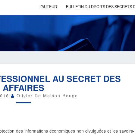
L’AUTEUR
BULLETIN DU DROITS DES SECRETS D
DU
ESSIONNEL AU SECRET DES
SECRET
PROFESSIONNEL
AFFAIRES
AU
SECRET
2016
Olivier De Maison Rouge
DES
AFFAIRES
otection des informations économiques non divulguées et les savoirs-