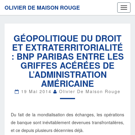
OLIVIER DE MAISON ROUGE
Toggl
navig
GÉOPOLITIQUE
GÉOPOLITIQUE DU DROIT
DU
DROIT
ET EXTRATERRITORIALITÉ
ET
: BNP PARIBAS ENTRE LES
EXTRATERRITORIALITÉ
:
GRIFFES ACÉRÉES DE
BNP
L’ADMINISTRATION
PARIBAS
ENTRE
AMÉRICAINE
LES
GRIFFES
19 Mai 2014
Olivier De Maison Rouge
ACÉRÉES
DE
L’ADMINISTRATION
Du fait de la mondialisation des échanges, les opérations
AMÉRICAINE
de banque sont inévitablement devenues transfrontalières,
et ce depuis plusieurs décennies déjà.