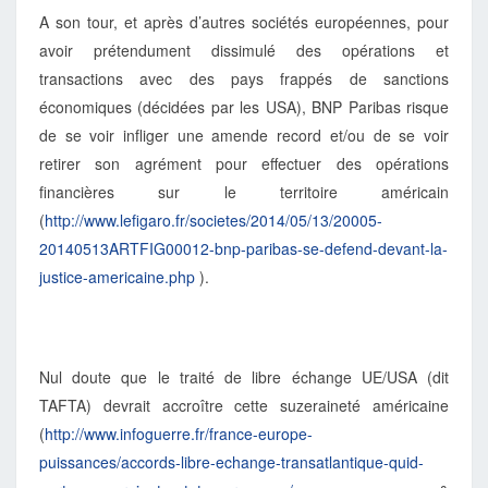
A son tour, et après d’autres sociétés européennes, pour
avoir prétendument dissimulé des opérations et
transactions avec des pays frappés de sanctions
économiques (décidées par les USA), BNP Paribas risque
de se voir infliger une amende record et/ou de se voir
retirer son agrément pour effectuer des opérations
financières sur le territoire américain
(
http://www.lefigaro.fr/societes/2014/05/13/20005-
20140513ARTFIG00012-bnp-paribas-se-defend-devant-la-
justice-americaine.php
).
Nul doute que le traité de libre échange UE/USA (dit
TAFTA) devrait accroître cette suzeraineté américaine
(
http://www.infoguerre.fr/france-europe-
puissances/accords-libre-echange-transatlantique-quid-