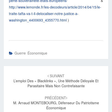
perte-souverainete-etats-europeens/
&
http://www.lemonde.fr/les-decodeurs/article/2014/04/15/le-
traite-tafta-va-t-il-delocaliser-notre-justice-a-
washington_4400693_4355770.html
)
Guerre Économique
Navigation
d'article
SUIVANT
L’emploi Des « Blacklinks », Une Méthode Déloyale Et
Parasitaire Mais Non Contrefaisante
PRÉCÉDENT
M. Arnaud MONTEBOURG, Défenseur Du Patriotisme
Économique