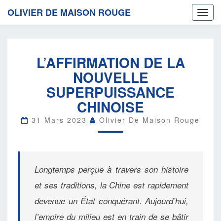
OLIVIER DE MAISON ROUGE
Toggl
navig
L’AFFIRMATION
L’AFFIRMATION DE LA
DE
LA
NOUVELLE
NOUVELLE
SUPERPUISSANCE
SUPERPUISSANCE
CHINOISE
CHINOISE
31 Mars 2023
Olivier De Maison Rouge
Longtemps perçue à travers son histoire
et ses traditions, la Chine est rapidement
devenue un État conquérant. Aujourd’hui,
l’empire du milieu est en train de se bâtir