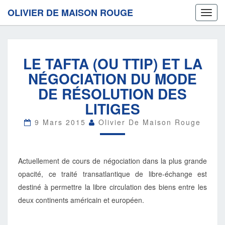
OLIVIER DE MAISON ROUGE
Toggl
navig
LE
LE TAFTA (OU TTIP) ET LA
TAFTA
(OU
NÉGOCIATION DU MODE
TTIP)
DE RÉSOLUTION DES
ET
LA
LITIGES
NÉGOCIATION
DU
9 Mars 2015
Olivier De Maison Rouge
MODE
DE
RÉSOLUTION
Actuellement de cours de négociation dans la plus grande
DES
LITIGES
opacité, ce traité transatlantique de libre-échange est
destiné à permettre la libre circulation des biens entre les
deux continents américain et européen.