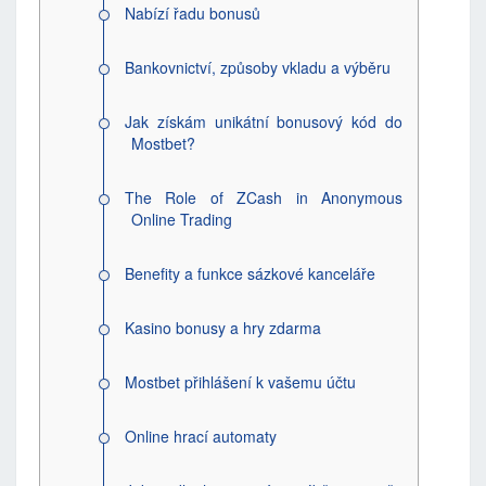
Nabízí řadu bonusů
Bankovnictví, způsoby vkladu a výběru
Jak získám unikátní bonusový kód do
Mostbet?
The Role of ZCash in Anonymous
Online Trading
Benefity a funkce sázkové kanceláře
Kasino bonusy a hry zdarma
Mostbet přihlášení k vašemu účtu
Online hrací automaty