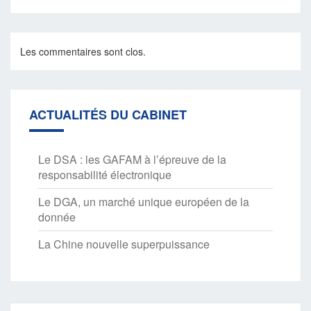
Les commentaires sont clos.
ACTUALITÉS DU CABINET
Le DSA : les GAFAM à l’épreuve de la
responsabilité électronique
Le DGA, un marché unique européen de la
donnée
La Chine nouvelle superpuissance