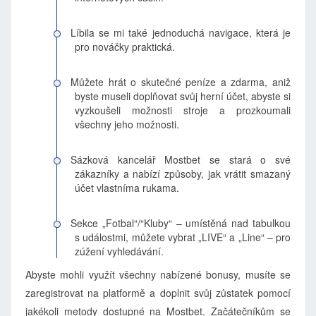
Líbila se mi také jednoduchá navigace, která je
pro nováčky praktická.
Můžete hrát o skutečné peníze a zdarma, aniž
byste museli doplňovat svůj herní účet, abyste si
vyzkoušeli možnosti stroje a prozkoumali
všechny jeho možnosti.
Sázková kancelář Mostbet se stará o své
zákazníky a nabízí způsoby, jak vrátit smazaný
účet vlastníma rukama.
Sekce „Fotbal“/“Kluby“ – umístěná nad tabulkou
s událostmi, můžete vybrat „LIVE“ a „Line“ – pro
zúžení vyhledávání.
Abyste mohli využít všechny nabízené bonusy, musíte se
zaregistrovat na platformě a doplnit svůj zůstatek pomocí
jakékoli metody dostupné na Mostbet. Začátečníkům se