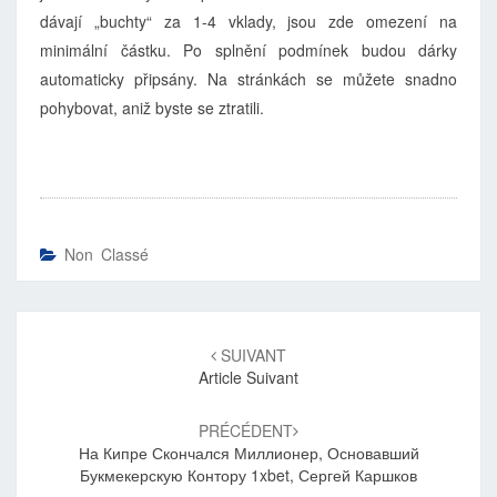
dávají „buchty“ za 1-4 vklady, jsou zde omezení na
minimální částku. Po splnění podmínek budou dárky
automaticky připsány. Na stránkách se můžete snadno
pohybovat, aniž byste se ztratili.
Non Classé
Navigation
d'article
SUIVANT
Article Suivant
PRÉCÉDENT
На Кипре Скончался Миллионер, Основавший
Букмекерскую Контору 1xbet, Сергей Каршков