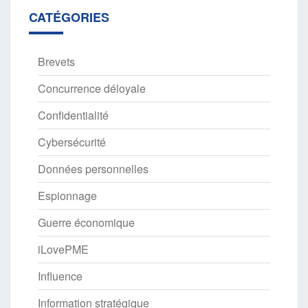
CATÉGORIES
Brevets
Concurrence déloyale
Confidentialité
Cybersécurité
Données personnelles
Espionnage
Guerre économique
iLovePME
Influence
Information stratégique