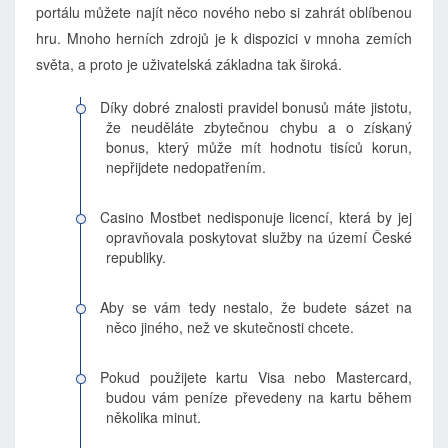
portálu můžete najít něco nového nebo si zahrát oblíbenou
hru. Mnoho herních zdrojů je k dispozici v mnoha zemích
světa, a proto je uživatelská základna tak široká.
Díky dobré znalosti pravidel bonusů máte jistotu,
že neuděláte zbytečnou chybu a o získaný
bonus, který může mít hodnotu tisíců korun,
nepřijdete nedopatřením.
Casino Mostbet nedisponuje licencí, která by jej
opravňovala poskytovat služby na území České
republiky.
Aby se vám tedy nestalo, že budete sázet na
něco jiného, než ve skutečnosti chcete.
Pokud použijete kartu Visa nebo Mastercard,
budou vám peníze převedeny na kartu během
několika minut.