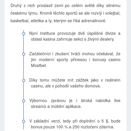
Druhý z nich proslavil zemi po celém světě díky silnému
českému týmu. Kromě těchto sportů se ale rozvíjí i volejbal,
basketbal, atletika a ty, kterým se říká adrenalinové.
Nyní instituce provozuje dvě úspěšné divize a
oblast kasina zahrnuje sekci s živými dealery.
Začátečníci i zkušení hráči mohou očekávat, že
jim moderní sporty přinesou i bonusy casino
Mostbet.
Díky tomu můžete mít zážitek jako v reálném
casinu, ale v pohodlí vašeho domova.
Výbornou zprávou je i široká nabídka live
streamů a mobilní aplikace.
V základní verzi, tedy při doplnění o 5 $, bude
bonus pouze 100 % a 250 roztočení zdarma.