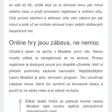
ve výši až Kč, určitě stojí za to věnovat tomu pár minut
vašeho času a projít procesem registrace a ověření účtu.
Celý proces otevření a aktivace účtu vám zabere jen pár
minut a poté už se můžete věnovat hraní vašich oblíbených
hazardních her.
Online hry jsou zábava, ne nemoc
Chcete-li sázet na sporty v Mostbet, první věc, kterou
musíte udělat, je zaregistrovat se na stránce. Proces
registrace je dostupný pouze pro dospělé uživatele, kteří si
přečetli podmínky sázkové kanceláře. Nejdůležitějším
rysem Mostbet je jeho věrnostní program. Ten umožňuje
získávat mince, které lze vyměnit za bonusové dolary a
použít je na sázky nebo si je vybrat na kartu.
Zlákat české hráče se pokouší kromě casina
Mostbet také mnoho dalších zahraničních
internetových casin.