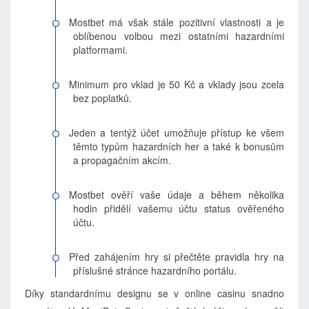
Mostbet má však stále pozitivní vlastnosti a je
oblíbenou volbou mezi ostatními hazardními
platformami.
Minimum pro vklad je 50 Kč a vklady jsou zcela
bez poplatků.
Jeden a tentýž účet umožňuje přístup ke všem
těmto typům hazardních her a také k bonusům
a propagačním akcím.
Mostbet ověří vaše údaje a během několika
hodin přidělí vašemu účtu status ověřeného
účtu.
Před zahájením hry si přečtěte pravidla hry na
příslušné stránce hazardního portálu.
Díky standardnímu designu se v online casinu snadno