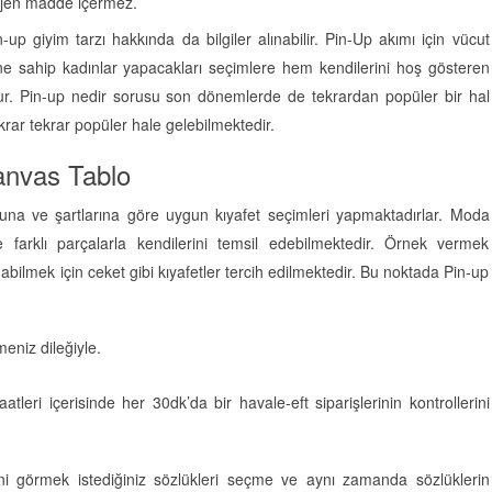
ojen madde içermez.
up giyim tarzı hakkında da bilgiler alınabilir. Pin-Up akımı için vücut
erine sahip kadınlar yapacakları seçimlere hem kendilerini hoş gösteren
lur. Pin-up nedir sorusu son dönemlerde de tekrardan popüler bir hal
ekrar tekrar popüler hale gelebilmektedir.
anvas Tablo
muna ve şartlarına göre uygun kıyafet seçimleri yapmaktadırlar. Moda
farklı parçalarla kendilerini temsil edebilmektedir. Örnek vermek
ilmek için ceket gibi kıyafetler tercih edilmektedir. Bu noktada Pin-up
eniz dileğiyle.
ri içerisinde her 30dk’da bir havale-eft siparişlerinin kontrollerini
ini görmek istediğiniz sözlükleri seçme ve aynı zamanda sözlüklerin