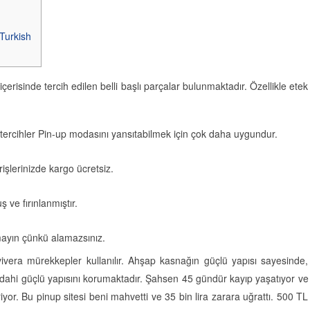
Turkish
içerisinde tercih edilen belli başlı parçalar bulunmaktadır. Özellikle etek
tercihler Pin-up modasını yansıtabilmek için çok daha uygundur.
şlerinizde kargo ücretsiz.
 ve fırınlanmıştır.
rmayın çünkü alamazsınız.
ivera mürekkepler kullanılır. Ahşap kasnağın güçlü yapısı sayesinde,
 dahi güçlü yapısını korumaktadır. Şahsen 45 gündür kayıp yaşatıyor ve
or. Bu pinup sitesi beni mahvetti ve 35 bin lira zarara uğrattı. 500 TL