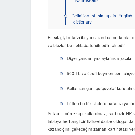
Uyduruyorlar
Definition of pin up in English 
dictionary
En sık giyim tarzı ile yansıtılan bu moda akımı 
ve bluzlar bu noktada tercih edilmektedir.
Diğer yandan yaz aylarında yapılan 
500 TL ve üzeri beymen.com alışveri
Kullanılan çam çerçeveler kurutulmuş
Lütfen bu tür sitelere paranızı yatı
Solvent mürekkep kullanılmaz, su bazlı HP v
tabloya herhangi bir fiziksel darbe olduğunda
kazandığımı çekeceğim zaman kart hatası veriy