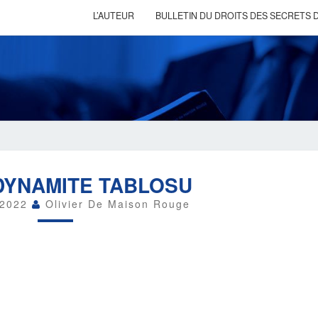
L’AUTEUR
BULLETIN DU DROITS DES SECRETS D
PIN
 DYNAMITE TABLOSU
UP
DYNAMITE
 2022
Olivier De Maison Rouge
TABLOSU