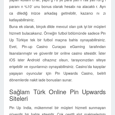
paranı n %10' unu bonus olarak hesabı na alacaktı r. Ayrı
ca dilediğ inizce arkadaş getirebilir, kazancı nı zı
katlayabilirsiniz.
Buna ek olarak, birçok dilde mevcut olan çok iyi bir müşteri
hizmeti bulacaksınız. Örneğin futbol bölümünde sadece Pin
Up Türkiye tek bir futbol maçına bahis oynayabilirsiniz.
Evet, Pin-up Casino Curaçao eGaming tarafından
lisanslanmıştır ve güvenilir bir online casino sitesidir. İster
iOS ister Android cihazınız olsun, tarayıcınızdan siteye
erişebilir ve oyunlarınızı oynayabilirsiniz. Casino’da kayıplar
yaşayan oyuncular için Pin Upwards Casino, belirli
dönemlerde nakit iade bonusları sunar.
Sağlam Türk Online Pin Upwards
Siteleri
Pin Up India, mükemmel bir müşteri hizmeti sunmayan
güvenilir bir bahis sitesidir. Çok çeşitli slot makinelerinin