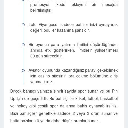
promosyon kodu ekleyen bir mesajda
belirtilmiştir.
Loto Piyangosu, sadece bahislerinizi oynayarak
değerli ödüller kazanma şansıdır.
Bir oyuncu para yatırma limitini düşürdüğünde,
anında etki gösterirken, limitlerin yükseltilmesi
30 gün sürecektir.
Aviator oyununda kazandığınız parayı çekebilmek
için casino sitesinin pra çekme bölümüne giriş
yapmalısınız.
Birçok bahisçi yalnızca sınırlı sayıda spor sunar ve bu Pin
Up için de geçerlidir. Bu bahisçi ile kriket, futbol, ​​basketbol
ve hokey gibi çeşitli spor dallarına bahis oynayabilirsiniz.
Bazı bahisçiler genellikle sadece 2 veya 3 oran sunar ve
hatta bazıları 10 ya da daha düşük oranlar sunar.