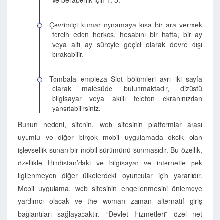
ve beraberlik için 1. 5.
Çevrimiçi kumar oynamaya kısa bir ara vermek
tercih eden herkes, hesabını bir hafta, bir ay
veya altı ay süreyle geçici olarak devre dışı
bırakabilir.
Tombala empieza Slot bölümleri ayrı iki sayfa
olarak malesüde bulunmaktadır, dizüstü
bilgisayar veya akıllı telefon ekranınızdan
yansıtabilirsiniz.
Bunun nedeni, sitenin, web sitesinin platformlar arası
uyumlu ve diğer birçok mobil uygulamada eksik olan
işlevsellik sunan bir mobil sürümünü sunmasıdır. Bu özellik,
özellikle Hindistan’daki ve bilgisayar ve internetle pek
ilgilenmeyen diğer ülkelerdeki oyuncular için yararlıdır.
Mobil uygulama, web sitesinin engellenmesini önlemeye
yardımcı olacak ve the woman zaman alternatif giriş
bağlantıları sağlayacaktır. “Devlet Hizmetleri” özel net