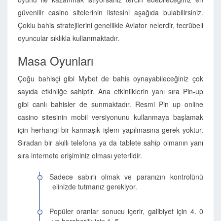
güvenilir casino sitelerinin listesini aşağıda bulabilirsiniz.
Çoklu bahis stratejilerini genellikle Aviator nelerdir, tecrübeli
oyuncular sıklıkla kullanmaktadır.
Masa Oyunları
Çoğu bahisçi gibi Mybet de bahis oynayabileceğiniz çok
sayıda etkinliğe sahiptir. Ana etkinliklerin yanı sıra Pin-up
gibi canlı bahisler de sunmaktadır. Resmi Pin up online
casino sitesinin mobil versiyonunu kullanmaya başlamak
için herhangi bir karmaşık işlem yapılmasına gerek yoktur.
Sıradan bir akıllı telefona ya da tablete sahip olmanın yanı
sıra internete erişiminiz olması yeterlidir.
Sadece sabırlı olmak ve paranızın kontrolünü
elinizde tutmanız gerekiyor.
Popüler oranlar sonucu içerir, galibiyet için 4. 0