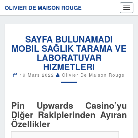
OLIVIER DE MAISON ROUGE
Toggl
navig
SAYFA
SAYFA BULUNAMADI
BULUNAMADI
MOBIL
MOBIL SAĞLIK TARAMA VE
SAĞLIK
LABORATUVAR
TARAMA
VE
HIZMETLERI
LABORATUVAR
HIZMETLERI
19 Mars 2022
Olivier De Maison Rouge
Pin Upwards Casino’yu
Diğer Rakiplerinden Ayıran
Özellikler