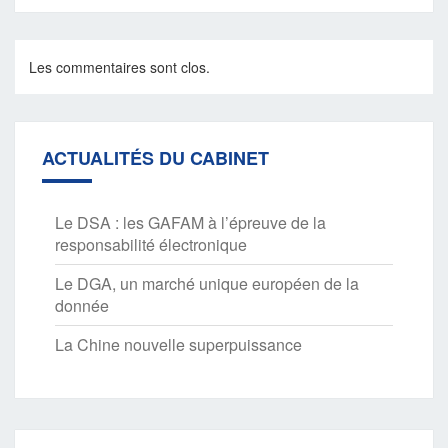
Les commentaires sont clos.
ACTUALITÉS DU CABINET
Le DSA : les GAFAM à l’épreuve de la
responsabilité électronique
Le DGA, un marché unique européen de la
donnée
La Chine nouvelle superpuissance