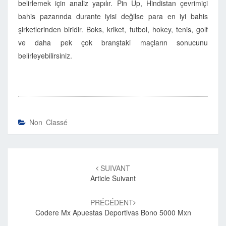
belirlemek için analiz yapılır. Pin Up, Hindistan çevrimiçi
bahis pazarında durante iyisi değilse para en iyi bahis
şirketlerinden biridir. Boks, kriket, futbol, ​​hokey, tenis, golf
ve daha pek çok branştaki maçların sonucunu
belirleyebilirsiniz.
Non Classé
Navigation
d'article
SUIVANT
Article Suivant
PRÉCÉDENT
Codere Mx Apuestas Deportivas Bono 5000 Mxn