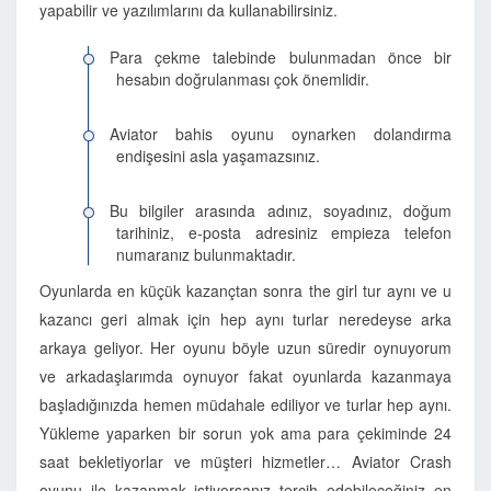
yapabilir ve yazılımlarını da kullanabilirsiniz.
Para çekme talebinde bulunmadan önce bir
hesabın doğrulanması çok önemlidir.
Aviator bahis oyunu oynarken dolandırma
endişesini asla yaşamazsınız.
Bu bilgiler arasında adınız, soyadınız, doğum
tarihiniz, e-posta adresiniz empieza telefon
numaranız bulunmaktadır.
Oyunlarda en küçük kazançtan sonra the girl tur aynı ve u
kazancı geri almak için hep aynı turlar neredeyse arka
arkaya geliyor. Her oyunu böyle uzun süredir oynuyorum
ve arkadaşlarımda oynuyor fakat oyunlarda kazanmaya
başladığınızda hemen müdahale ediliyor ve turlar hep aynı.
Yükleme yaparken bir sorun yok ama para çekiminde 24
saat bekletiyorlar ve müşteri hizmetler… Aviator Crash
oyunu ile kazanmak istiyorsanız tercih edebileceğiniz en