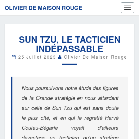
OLIVIER DE MAISON ROUGE
Toggl
navig
SUN
SUN TZU, LE TACTICIEN
TZU,
LE
INDÉPASSABLE
TACTICIEN
INDÉPASSABLE
25 Juillet 2023
Olivier De Maison Rouge
Nous poursuivons notre étude des figures
de la Grande stratégie en nous attardant
sur celle de Sun Tzu qui est sans doute
le plus cité, et en qui le regretté Hervé
Coutau-Bégarie voyait d’ailleurs
davantage un tacticien qu’un stratège