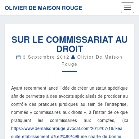
OLIVIER DE MAISON ROUGE
Toggl
navig
SUR
SUR LE COMMISSARIAT AU
LE
COMMISSARIAT
DROIT
AU
DROIT
3 Septembre 2012
Olivier De Maison
Rouge
Ayant récemment lancé l’idée de créer un statut spécifique
afin de permettre à des avocats spécialisés de procéder au
contrôle des pratiques juridiques au sein de l’entreprise,
nommés « commissaires aux droits », à l’instar de ce que
pratiquent les commissaires aux comptes, (ici
https://www.demaisonrouge-avocat.com/2012/07/16/ikea-
suite-etablissement-d%e2%80%99une-charte-de-bonne-