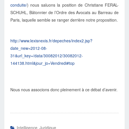
conduite/
) nous saluons la position de Christiane FERAL-
SCHUHL, Bâtonnier de l’Ordre des Avocats au Barreau de
Paris, laquelle semble se ranger derrière notre proposition.
http://www.lexisnexis.fr/depeches/index2.jsp?
date_new=2012-08-
31&url_key=/data/30082012/30082012-
144138.html&jour_jo=Vendredi#top
Nous nous associons donc pleinement à ce débat d’avenir.
Intelligence Juridique