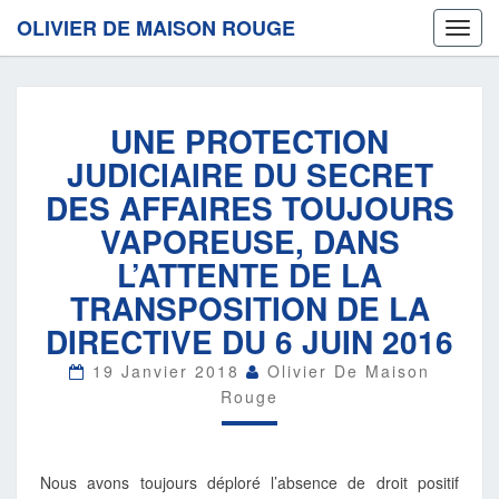
OLIVIER DE MAISON ROUGE
Toggl
navig
UNE
UNE PROTECTION
PROTECTION
JUDICIAIRE
JUDICIAIRE DU SECRET
DU
DES AFFAIRES TOUJOURS
SECRET
DES
VAPOREUSE, DANS
AFFAIRES
L’ATTENTE DE LA
TOUJOURS
VAPOREUSE,
TRANSPOSITION DE LA
DANS
DIRECTIVE DU 6 JUIN 2016
L’ATTENTE
DE
19 Janvier 2018
Olivier De Maison
LA
Rouge
TRANSPOSITION
DE
LA
DIRECTIVE
Nous avons toujours déploré l’absence de droit positif
DU