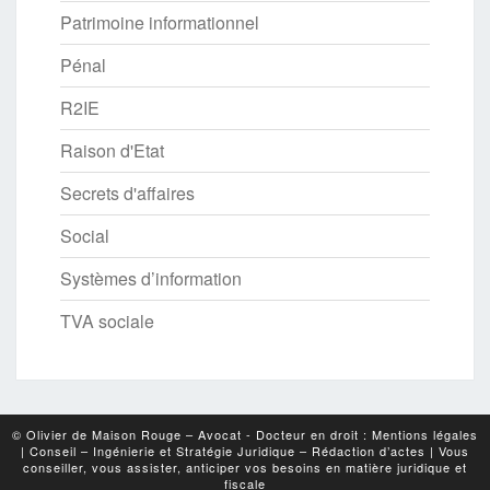
Patrimoine informationnel
Pénal
R2IE
Raison d'Etat
Secrets d'affaires
Social
Systèmes d’information
TVA sociale
© Olivier de Maison Rouge – Avocat - Docteur en droit : Mentions légales
|
Conseil – Ingénierie et Stratégie Juridique – Rédaction d’actes
|
Vous
conseiller, vous assister, anticiper vos besoins en matière juridique et
fiscale