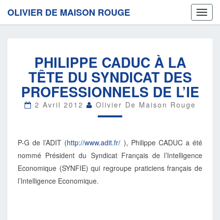
OLIVIER DE MAISON ROUGE
Toggl
navig
PHILIPPE
PHILIPPE CADUC À LA
CADUC
À
TÊTE DU SYNDICAT DES
LA
PROFESSIONNELS DE L’IE
TÊTE
DU
2 Avril 2012
Olivier De Maison Rouge
SYNDICAT
DES
PROFESSIONNELS
DE
P-G de l’ADIT (
http://www.adit.fr/
), Philippe CADUC a été
L’IE
nommé Président du Syndicat Français de l’Intelligence
Economique (SYNFIE) qui regroupe praticiens français de
l’Intelligence Economique.